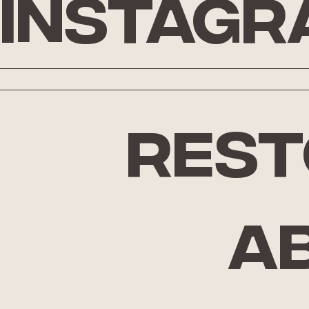
Instagr
rest
A