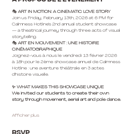
À propos de l'événement
🎭
 ART IN MOTION: A CINEMATIC LOVE STORY
Join us Friday, February 13th, 2026 at 6 PM for 
Calmness Hotline's 2nd annual student showcase 
— a theatrical journey through three acts of visual 
storytelling.
🎭
 ART EN MOUVEMENT : UNE HISTOIRE 
CINÉMATOGRAPHIQUE
Joignez-vous à nous le vendredi 13 février 2026 
à 18h pour le 2ème showcase annuel de Calmness 
Hotline : une aventure théâtrale en 3 actes 
d'histoire visuelle.
✨ WHAT MAKES THIS SHOWCASE UNIQUE
We invited our students to create their own 
story through movement, aerial art and pole dance.
Afficher plus
RSVP