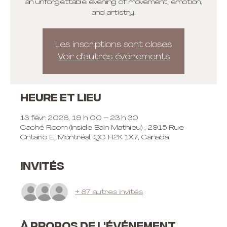
an unforgettable evening of movement, emotion,
and artistry.
Les inscriptions sont closes
Voir d'autres événements
Heure et lieu
13 févr. 2026, 19 h 00 – 23 h 30
Caché Room (Inside Bain Mathieu) , 2915 Rue
Ontario E, Montréal, QC H2K 1X7, Canada
Invités
+ 87 autres invités