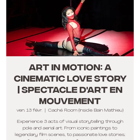
Art in Motion: A
Cinematic Love Story
| Spectacle d'Art en
Mouvement
ven. 13 févr.
  |  
Caché Room (Inside Bain Mathieu)
Experience 3 acts of visual storytelling through
pole and aerial art. From iconic paintings to
legendary film scenes, to passionate love stories;