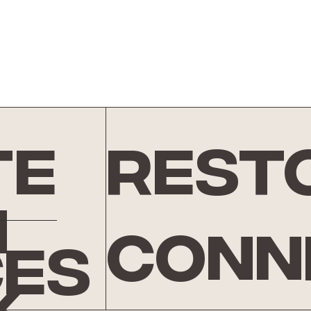
te
rest
n
conn
ces