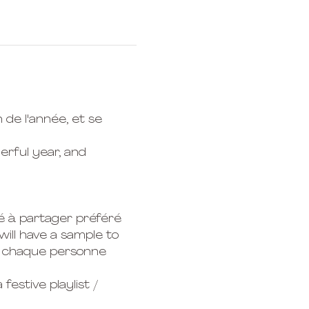
 de l'année, et se 
erful year, and 
lé à partager préféré
ill have a sample to 
t chaque personne 
estive playlist / 