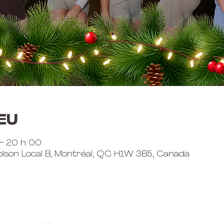
eu
 – 20 h 00
lson Local B, Montréal, QC H1W 3B5, Canada