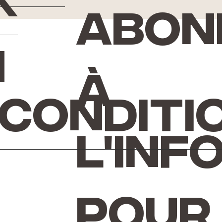
k
Abon
n
à
 conditi
l'inf
pour 