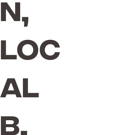
n,
Loc
al
B,