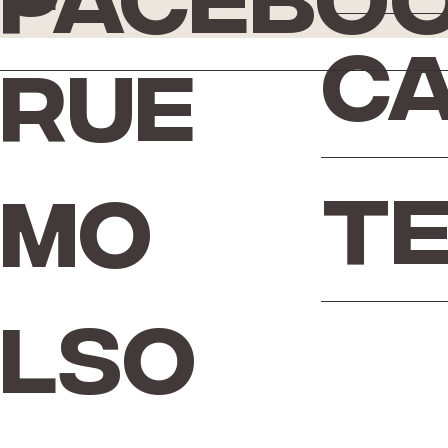
Facebo
Ca
Rue
Te
Mo
lso