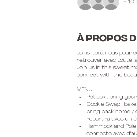
+ 10 
À propos d
Joins-toi à nous pour c
retrouver avec toute l
Join us in this sweet 
connect with the beau
MENU: 
Potluck : bring you
Cookie Swap : bake 
bring back home / 
repartira avec un é
Hammock and Pole jam
connecte avec d'aut