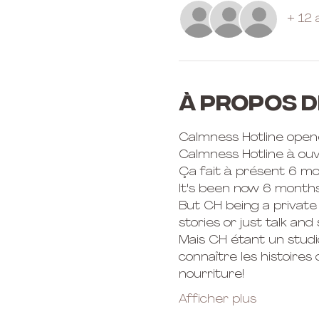
+ 12 
À propos d
Calmness Hotline opened
Calmness Hotline à ouver
Ça fait à présent 6 mo
It's been now 6 months 
But CH being a private 
stories or just talk and
Mais CH étant un studio 
connaître les histoire
nourriture! 
Afficher plus