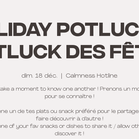
LIDAY POTLUC
TLUCK DES FÊ
dim. 18 déc.
  |  
Calmness Hotline
 take a moment to know one another ! Prenons un 
pour se connaître !
e un de tes plats ou snack préféré pour le partager
faire découvrir à d’autre !
one of your fav snacks or dishes to share it / allow ot
discover it !