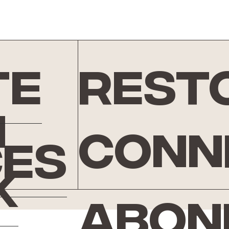
te
rest
n
conn
ces
k
Abon