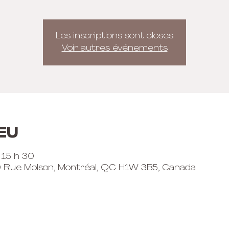
Les inscriptions sont closes
Voir autres événements
eu
 15 h 30
0 Rue Molson, Montréal, QC H1W 3B5, Canada