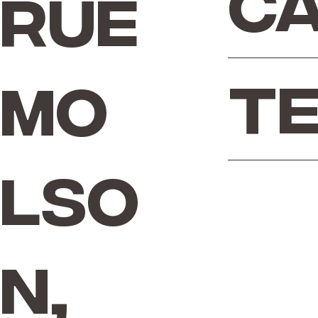
Ca
Rue
Te
Mo
lso
n,