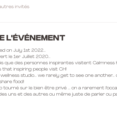
autres invités
e l'événement
 on July 1st 2022... 
t le 1er Juillet 2020... 
is que des personnes inspirantes visitent Calmness H
that inspiring people visit CH! 
wellness studio... we rarely get to see one another...
 share food! 
tourné sur le bien être privé ... on a rarement l'occas
s des uns et des autres ou même juste de parler ou pa