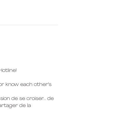
otline! 
 or know each other's 
ion de se croiser... de 
rtager de la 