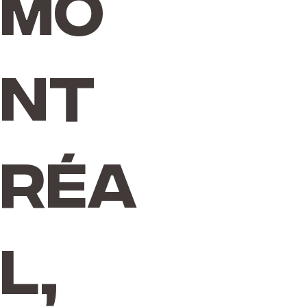
Mo
nt
réa
l,