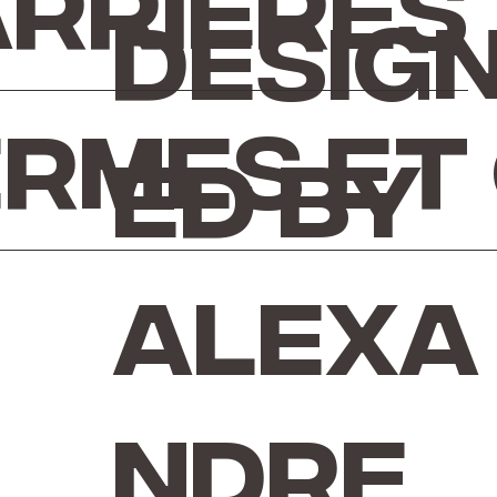
rrières
Desig
rmes et
ed by
Alexa
ndre