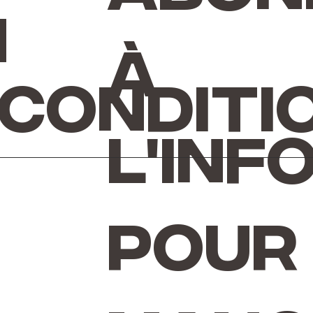
n
à
 conditi
l'inf
pour 