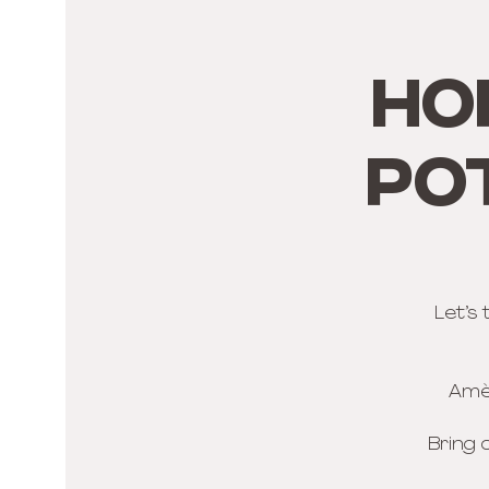
HO
PO
Let’s
Amèn
Bring 