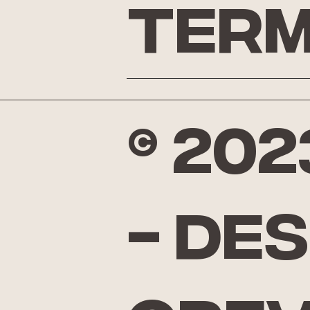
Term
© 20
- De