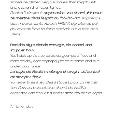
signature glazed veggie moves that might just 
land you on the naughty list.
Radish 🫜 t’invite à 
apprendre une choré 🌶️✨ pour 
te mettre dans l’esprit du "ho-ho-ho"
. Apprends 
des mouvements Radish FREAK signatures qui 
pourraient bien te faire attérrir sur la liste des 
vilains!
Radish's style blends showgirl, old school, and 
stripper flow. 
You'll pick up tips to spice up your pole flow and 
learn holiday choreography to take home and put 
under your tree.
Le style de Radish mélange showgirl, old school 
et stripper flow. 
Tu repartiras avec des astuces pour pimenter 
ton flow au pole et une choré de Noël à 
ramener chez toi et à présenter devant le sapin.
Afficher plus