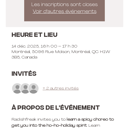
Les inscriptions sont closes
Voir d'autres événements
Heure et lieu
14 déc. 2025, 16 h 00 – 17 h 30
Montréal, 5096 Rue Molson, Montréal, QC H1W
3B5, Canada
Invités
+ 2 autres invités
À propos de l'événement
Radishfreak invites you to
 learn a spicy choreo to 
get you into the ho-ho-holiday spirit
. Learn 