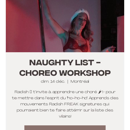
Naughty List -
Choreo Workshop
dim. 14 déc.
  |  
Montréal
Radish 🫜 t’invite à apprendre une choré 🌶️✨ pour
te mettre dans l’esprit du "ho-ho-ho". Apprends des
mouvements Radish FREAK signatures qui
pourraient bien te faire attérrir sur la liste des
vilains!