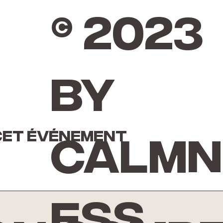
© 2023
by
cet événement
Calmn
ess