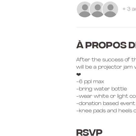
+ 3 a
À propos d
After the success of th
will be a projector jam
❤️
-6 ppl max 
-bring water bottle
-wear white or light col
-donation based event
-knee pads and heels o
RSVP