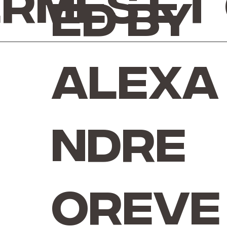
rmes et
ed by
Alexa
ndre
Oreve