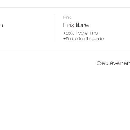
Prix
m
Prix libre
+15% TVQ & TPS
+Frais de billetterie
Cet événe