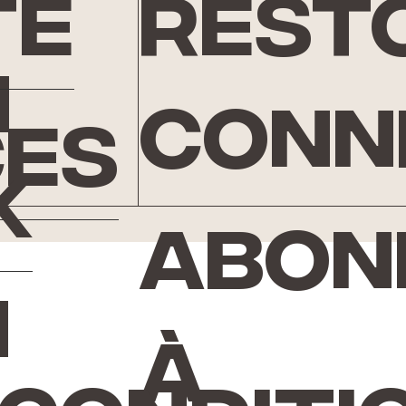
te
rest
n
conn
ces
k
Abon
n
à