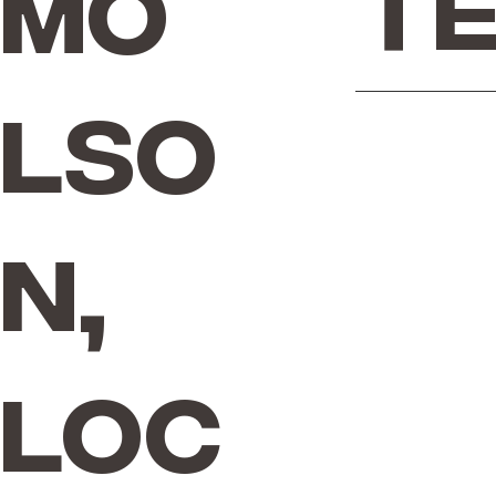
Te
Mo
lso
n,
Loc