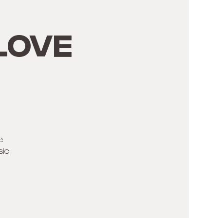
LOVE
e
sic