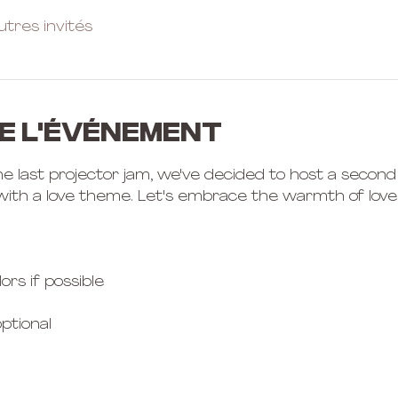
utres invités
e l'événement
e last projector jam, we've decided to host a second ed
 with a love theme. Let's embrace the warmth of love i
ors if possible 
 
ptional 