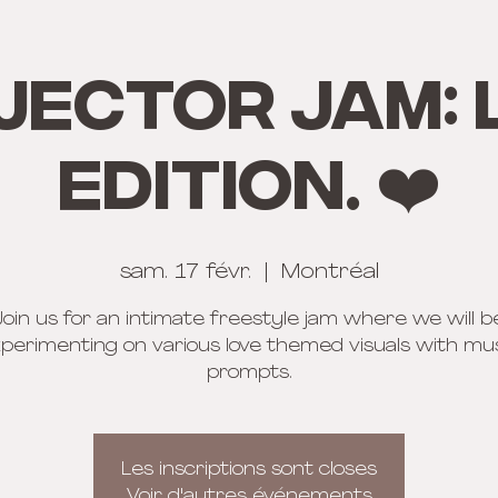
JECTOR JAM: 
EDITION. ❤️
sam. 17 févr.
  |  
Montréal
Join us for an intimate freestyle jam where we will b
perimenting on various love themed visuals with mu
prompts.
Les inscriptions sont closes
Voir d'autres événements