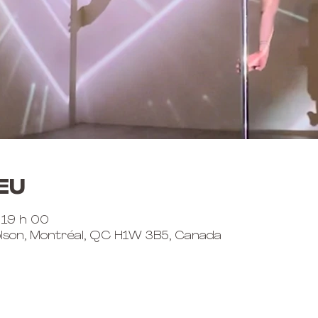
eu
– 19 h 00
lson, Montréal, QC H1W 3B5, Canada