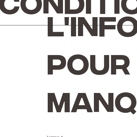
 conditi
l'inf
pour 
manq