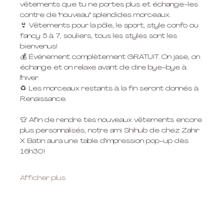
vêtements que tu ne portes plus et échange-les 
contre de "nouveau" splendides morceaux.
👙 Vêtements pour la pôle, le sport, style confo ou 
fancy 5 à 7, souliers, tous les styles sont les 
bienvenus!
💰 Événement complètement GRATUIT. On jase, on 
échange et on relaxe avant de dire bye-bye à 
l'hiver.
♻️ Les morceaux restants à la fin seront donnés à 
Renaissance.
👕 Afin de rendre tes nouveaux vêtements encore 
plus personnalisés, notre ami Shihub de chez Zahir 
X Batin aura une table d'impression pop-up dès 
16h30!
Afficher plus