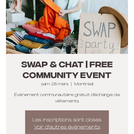
Swap & Chat | Free
Community Event
sam. 28 mars
  |  
Montréal
Événement communautaire gratuit d'échange de
vêtements
Les inscriptions sont closes
Voir d'autres événements