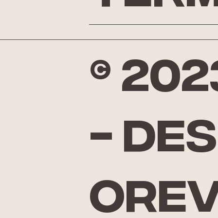
© 20
- De
Ore