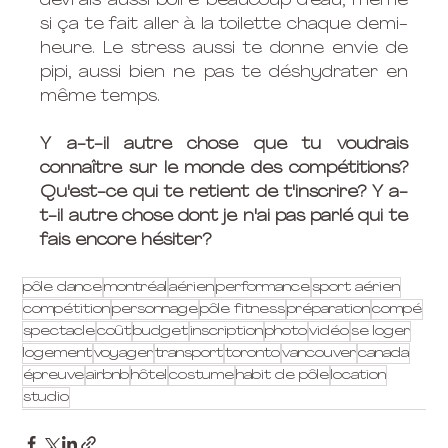
devrais aussi boire beaucoup d'eau, même 
si ça te fait aller à la toilette chaque demi-
heure. Le stress aussi te donne envie de 
pipi, aussi bien ne pas te déshydrater en 
même temps.
Y a-t-il autre chose que tu voudrais 
connaître sur le monde des compétitions? 
Qu'est-ce qui te retient de t'inscrire? Y a-
t-il autre chose dont je n'ai pas parlé qui te 
fais encore hésiter?
pôle dance
montréal
aérien
performance
sport aérien
compétition
personnage
pôle fitness
préparation
compé
spectacle
coût
budget
inscription
photo
vidéo
se loger
logement
voyager
transport
toronto
vancouver
canada
épreuve
airbnb
hôtel
costume
habit de pôle
location
studio