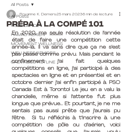
All Posts
Roxanne K. Demers
25 mars 2023
6 min de lecture
All Posts
Prépa à la compé 101
POLE DANCE
En 2020, ma 
seule
 résolution de l'année 
HAMAC AÉRIEN
était de faire une compétition cette 
MOVEMENT WELLNESS
année-là. Il va sans dire que ça ne s'est 
WELLNESS ADVICES
pas passé comme prévu. Mais pendant le 
confinement j'ai fait quelques 
CALMNESS HOTLINE
compétitions en ligne, j'ai participé à des 
spectacles en ligne et en présentiel et en 
octobre dernier j'ai enfin participé à PSO 
Canada Est à Toronto! Le jeu en a valu la 
chandelle, même si l'attente fut plus 
longue que prévue... Et pourtant, je ne me 
sentais pas aussi prête que j'aurais pu 
l'être.  Si tu réfléchis à t'inscrire à une 
compétition de pôle ou d'aérien, voici 