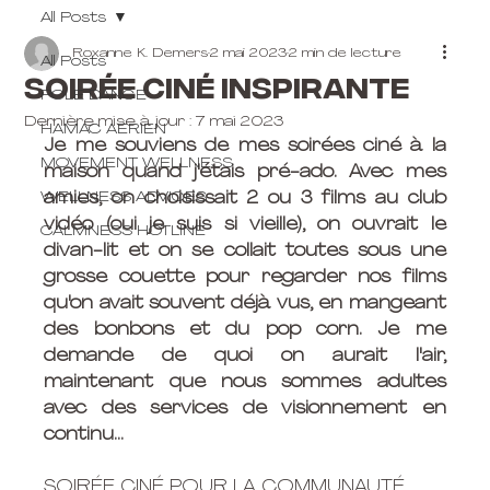
All Posts
Roxanne K. Demers
2 mai 2023
2 min de lecture
All Posts
Soirée ciné inspirante
POLE DANCE
Dernière mise à jour :
7 mai 2023
HAMAC AÉRIEN
Je me souviens de mes soirées ciné à la 
MOVEMENT WELLNESS
maison quand j'étais pré-ado. Avec mes 
WELLNESS ADVICES
amies, on choisissait 2 ou 3 films au club 
vidéo (oui je suis si vieille), on ouvrait le 
CALMNESS HOTLINE
divan-lit et on se collait toutes sous une 
grosse couette pour regarder nos films 
qu'on avait souvent déjà vus, en mangeant 
des bonbons et du pop corn. Je me 
demande de quoi on aurait l'air, 
maintenant que nous sommes adultes 
avec des services de visionnement en 
continu...
SOIRÉE CINÉ POUR LA COMMUNAUTÉ