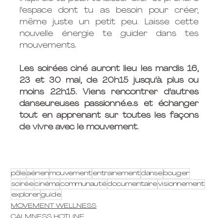
l'espace dont tu as besoin pour créer, 
même juste un petit peu. Laisse cette 
nouvelle énergie te guider dans tes 
mouvements.
Les soirées ciné auront lieu les mardis 16, 
23 et 30 mai, de 20h15 jusqu'à plus ou 
moins 22h15. Viens rencontrer d'autres 
danseureuse
s 
passionné.e
.s et échanger 
tout en apprenant sur toutes les façons 
de vivre avec le mouvement. 
pôle
aérien
mouvement
entrainement
danse
bouger
soirée
cinéma
communauté
documentaire
visionnement
explorer
guide
MOVEMENT WELLNESS
CALMNESS HOTLINE