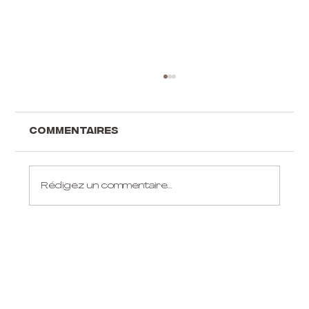
Commentaires
Rédigez un commentaire...
PARTY DE DIVORCE! Attends,
quoi?