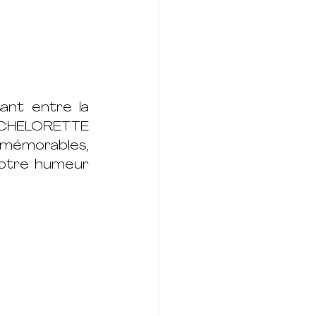
ant entre la 
CHELORETTE 
émorables, 
otre humeur 