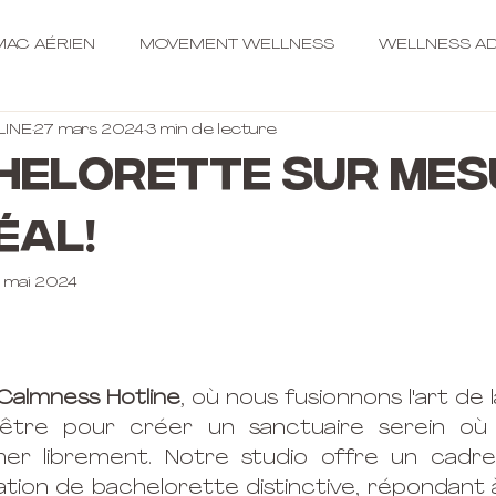
AC AÉRIEN
MOVEMENT WELLNESS
WELLNESS AD
LINE
27 mars 2024
3 min de lecture
helorette sur mes
éal!
 mai 2024
Calmness Hotline
, où nous fusionnons l'art de 
n-être pour créer un sanctuaire serein où
mer librement. Notre studio offre un cadre 
tion de bachelorette distinctive, répondant à 