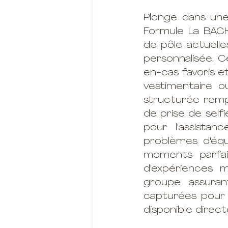
Plonge dans une
Formule La BACH
de pôle actuelle
personnalisée. Ce
en-cas favoris e
vestimentaire o
structurée remp
de prise de self
pour l'assistan
problèmes d'équ
moments parfait
d'expériences 
groupe assuran
capturées pour to
disponible direc