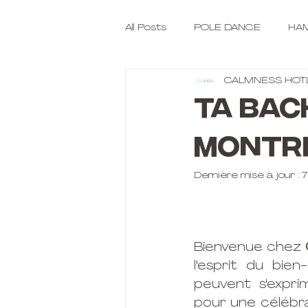
All Posts
POLE DANCE
HAM
CALMNESS HOT
Ta Bac
Montr
Dernière mise à jour :
7
Bienvenue chez 
l'esprit du bie
peuvent s'expri
pour une célébra