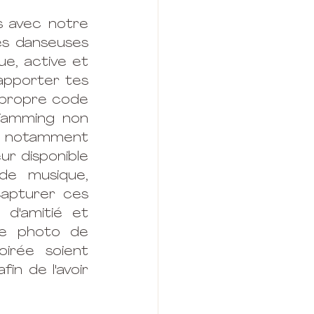
 avec notre 
s danseuses 
e, active et 
apporter tes 
 propre code 
jamming non 
, notamment 
r disponible 
de musique, 
capturer ces 
d'amitié et 
ne photo de 
irée soient 
n de l'avoir 