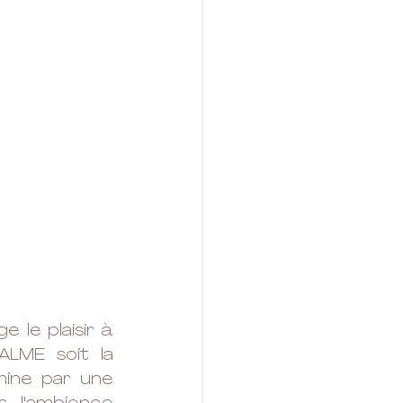
e plaisir à 
ME soit la 
ne par une 