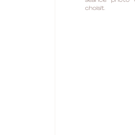
séance photo c
choisit.  