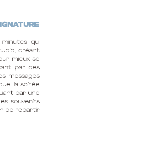
signature
inutes qui 
dio, créant 
our mieux se 
ant par des 
les messages 
ue, la soirée 
uant par une 
es souvenirs 
n de repartir 