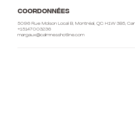
Coordonnées
5096 Rue Molson Local B, Montréal, QC H1W 3B5, Ca
+15147003236
margaux@calmnesshotline.com