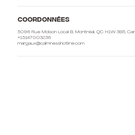
Coordonnées
5096 Rue Molson Local B, Montréal, QC H1W 3B5, Ca
+15147003236
margaux@calmnesshotline.com