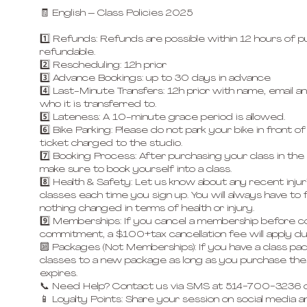
🧾 English – Class Policies 2025
1️⃣ Refunds: Refunds are possible within 12 hours of p
refundable.
2️⃣ Rescheduling: 12h prior
3️⃣ Advance Bookings: up to 30 days in advance
4️⃣ Last-Minute Transfers: 12h prior with name, email
who it is transferred to.
5️⃣ Lateness: A 10-minute grace period is allowed.
6️⃣ Bike Parking: Please do not park your bike in front of 
ticket charged to the studio.
7️⃣ Booking Process: After purchasing your class in the
make sure to book yourself into a class.
8️⃣ Health & Safety: Let us know about any recent inju
classes each time you sign up. You will always have to fi
nothing changed in terms of health or injury.
9️⃣ Memberships: If you cancel a membership before 
commitment, a $100+tax cancellation fee will apply d
🔟 Packages (Not Memberships): If you have a class p
classes to a new package as long as you purchase th
expires.
📞 Need Help? Contact us via SMS at 514-700-3236 o
📱 Loyalty Points: Share your session on social media and