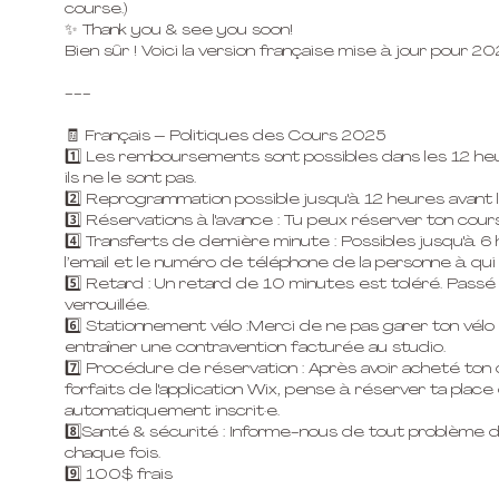
course.)
✨ Thank you & see you soon!
Bien sûr ! Voici la version française mise à jour pour 20
---
🧾 Français – Politiques des Cours 2025
1️⃣ Les remboursements sont possibles dans les 12 heur
ils ne le sont pas.
2️⃣ Reprogrammation possible jusqu'à 12 heures avant 
3️⃣ Réservations à l'avance : Tu peux réserver ton cours
4️⃣ Transferts de dernière minute : Possibles jusqu'à 6 
l’email et le numéro de téléphone de la personne à qui 
5️⃣ Retard : Un retard de 10 minutes est toléré. Passé 
verrouillée.
6️⃣ Stationnement vélo :Merci de ne pas garer ton vélo 
entraîner une contravention facturée au studio.
7️⃣ Procédure de réservation : Après avoir acheté ton 
forfaits de l'application Wix, pense à réserver ta place
automatiquement inscrit·e.
8️⃣Santé & sécurité : Informe-nous de tout problème 
chaque fois.