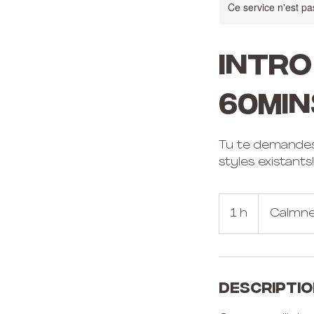
Ce service n'est pa
INTRO
60min
Tu te demandes 
styles existants!
1 h
1
Calmne
Descriptio