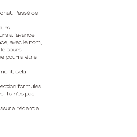
achat. Passé ce
ours.
urs à l’avance.
nce, avec le nom,
le cours.
rée pourra être
iment, cela
section formules
s. Tu n’es pas
essure récent·e