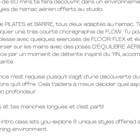
o de 60 mins te fera découvrir, dans un environneme
tyles de hamac aérien offerts au studio.
le PILATES et BARRE, tous deux adaptés au hamac. T
iquer une très courte chorégraphie de FLOW. Tu po
ouplesse avec quelques exercises de FLOOR FLEX et év
verser sur les mains avec des poses D'ÉQUILIBRE AÉR
ance par un moment de détente inspiré du YIN, acco
xante.
ce n'est requise puisqu'il s'agit d'une découverte d
ons qu'il offre. Cela t'aidera à mieux décider quel as
en profondeur.
s et tes manches longues et c'est parti!
ntro class lets you explore 6 unique styles offered a
ming environment.