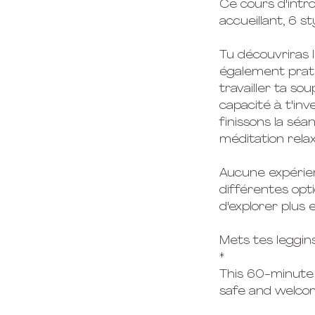
Ce cours d'intr
accueillant, 6 s
Tu découvriras 
également prat
travailler ta s
capacité à t'in
finissons la sé
méditation rela
Aucune expérien
différentes opti
d'explorer plus 
Mets tes leggin
*
This 60-minute i
safe and welco