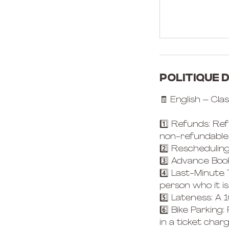
Politique 
🧾 English – Cla
1️⃣ Refunds: Ref
non-refundable
2️⃣ Rescheduling
3️⃣ Advance Boo
4️⃣ Last-Minute
person who it is
5️⃣ Lateness: A 
6️⃣ Bike Parking:
in a ticket char