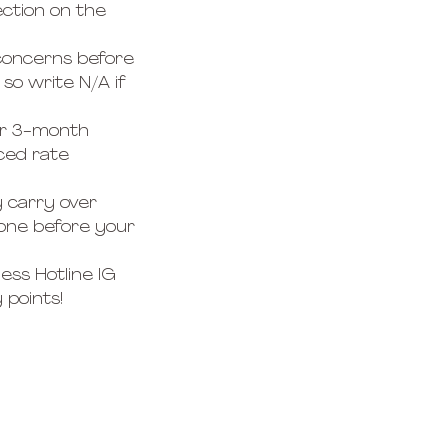
ection on the
 concerns before
 so write N/A if
ur 3-month
ced rate
y carry over
one before your
ss Hotline IG
 points!