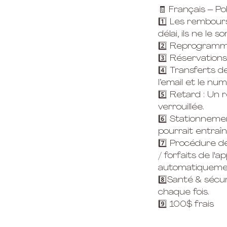
🧾 Français – P
1️⃣ Les rembour
délai, ils ne le s
2️⃣ Reprogramma
3️⃣ Réservations
4️⃣ Transferts d
l’email et le nu
5️⃣ Retard : Un 
verrouillée.
6️⃣ Stationnemen
pourrait entraî
7️⃣ Procédure d
/ forfaits de l'
automatiquement
8️⃣Santé & sécu
chaque fois.