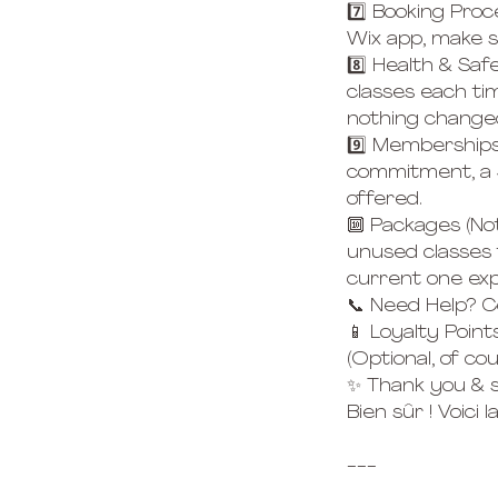
7️⃣ Booking Proc
Wix app, make su
8️⃣ Health & Sa
classes each time
nothing changed 
9️⃣ Membership
commitment, a $
offered.
🔟 Packages (No
unused classes
current one exp
📞 Need Help? C
📱 Loyalty Point
(Optional, of cou
✨ Thank you & 
Bien sûr ! Voici
---