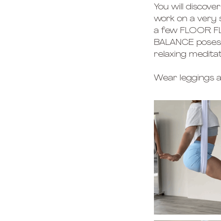
You will discov
work on a very 
a few FLOOR FL
BALANCE poses. 
relaxing meditat
Wear leggings an