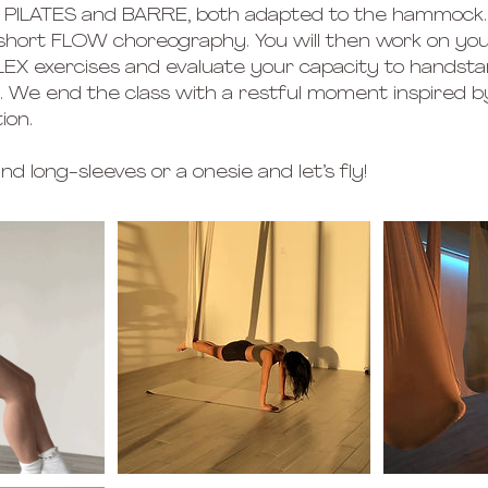
er PILATES and BARRE, both adapted to the hammock. Y
short FLOW choreography. You will then work on you
EX exercises and evaluate your capacity to handst
We end the class with a restful moment inspired b
ion.
d long-sleeves or a onesie and let’s fly!