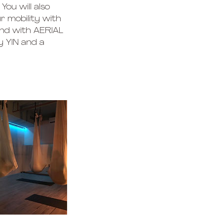
ou will also
r mobility with
and with AERIAL
y YIN and a