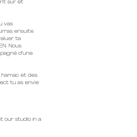
nt sûr et
u vas
urras ensuite
aluer ta
IEN. Nous
mpagné d'une
u hamac et des
pect tu as envie
t our studio in a