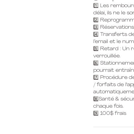
1️⃣ Les rembour
délai, ils ne le s
2️⃣ Reprogramma
3️⃣ Réservations
4️⃣ Transferts d
l’email et le nu
5️⃣ Retard : Un 
verrouillée.
6️⃣ Stationnemen
pourrait entraî
7️⃣ Procédure d
/ forfaits de l'
automatiquement
8️⃣Santé & sécu
chaque fois.