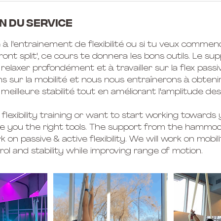
n du service
e à l'entrainement de flexibilité ou si tu veux commenc
front split', ce cours te donnera les bons outils. Le su
relaxer profondément et à travailler sur la flex passiv
ns sur la mobilité et nous nous entraînerons à obteni
 meilleure stabilité tout en améliorant l'amplitude 
 flexibility training or want to start working towards y
give you the right tools. The support from the hammoc
on passive & active flexibility. We will work on mobili
ol and stability while improving range of motion.