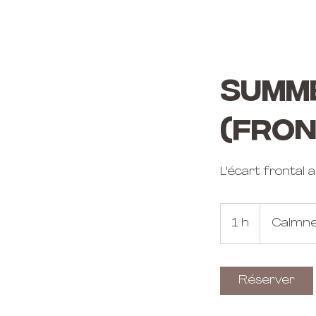
SUMME
(Fron
L'écart frontal 
1 h
1
Calmne
Réserver