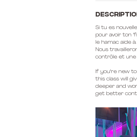
Descriptio
Si tu es nouvell
pour avoir ton '
le hamac aide à 
Nous travaillero
contrôle et une
If you're new to
this class will 
deeper and work 
get better contr