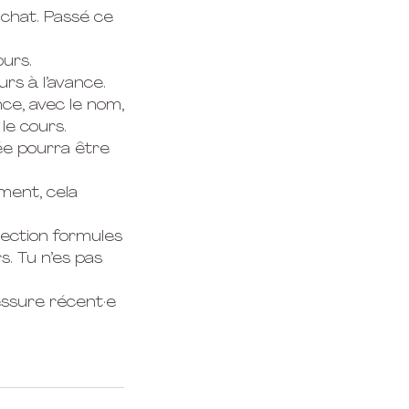
achat. Passé ce
ours.
urs à l’avance.
nce, avec le nom,
le cours.
rée pourra être
iment, cela
section formules
s. Tu n’es pas
essure récent·e