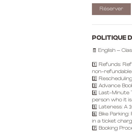
Réserver
Politique 
🧾 English – Cla
1️⃣ Refunds: Ref
non-refundable
2️⃣ Rescheduling
3️⃣ Advance Boo
4️⃣ Last-Minute
person who it is
5️⃣ Lateness: A 
6️⃣ Bike Parking:
in a ticket char
7️⃣ Booking Proc