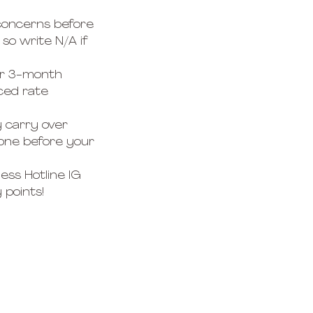
 concerns before
 so write N/A if
ur 3-month
ced rate
y carry over
one before your
ss Hotline IG
 points!