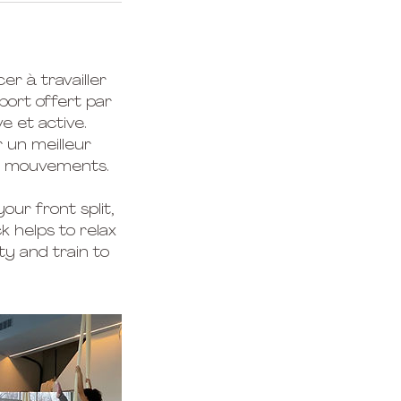
er à travailler
pport offert par
e et active.
r un meilleur
des mouvements.
our front split,
k helps to relax
ty and train to