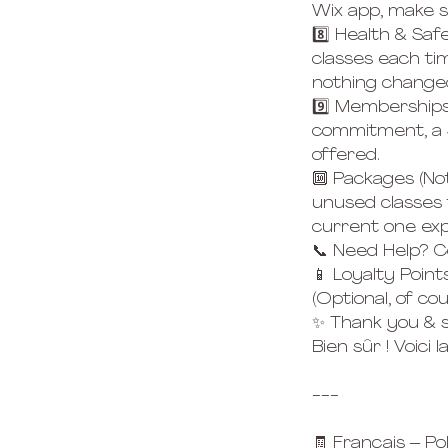
Wix app, make su
8️⃣ Health & Sa
classes each time
nothing changed 
9️⃣ Membership
commitment, a $
offered.
🔟 Packages (No
unused classes
current one exp
📞 Need Help? C
📱 Loyalty Point
(Optional, of cou
✨ Thank you & 
Bien sûr ! Voici
---
🧾 Français – P