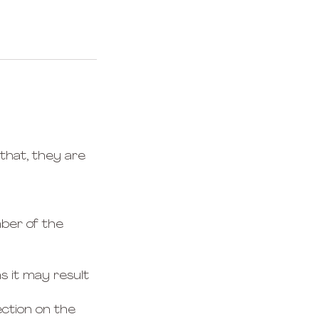
 that, they are
mber of the
as it may result
ection on the