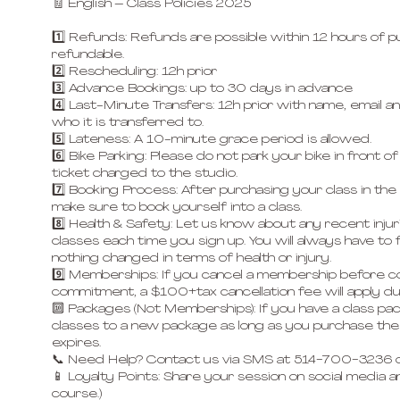
🧾 English – Class Policies 2025
1️⃣ Refunds: Refunds are possible within 12 hours of p
refundable.
2️⃣ Rescheduling: 12h prior
3️⃣ Advance Bookings: up to 30 days in advance
4️⃣ Last-Minute Transfers: 12h prior with name, email
who it is transferred to.
5️⃣ Lateness: A 10-minute grace period is allowed.
6️⃣ Bike Parking: Please do not park your bike in front of 
ticket charged to the studio.
7️⃣ Booking Process: After purchasing your class in the
make sure to book yourself into a class.
8️⃣ Health & Safety: Let us know about any recent inju
classes each time you sign up. You will always have to fi
nothing changed in terms of health or injury.
9️⃣ Memberships: If you cancel a membership before 
commitment, a $100+tax cancellation fee will apply d
🔟 Packages (Not Memberships): If you have a class p
classes to a new package as long as you purchase th
expires.
📞 Need Help? Contact us via SMS at 514-700-3236 o
📱 Loyalty Points: Share your session on social media and
course.)