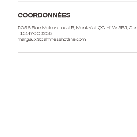
Coordonnées
5096 Rue Molson Local B, Montréal, QC H1W 3B5, Ca
+15147003236
margaux@calmnesshotline.com