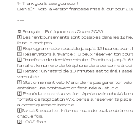
✨ Thank you & see you soon!
Bien sûr ! Voici la version française mise à jour pour 20
---
🧾 Français – Politiques des Cours 2025
1️⃣ Les remboursements sont possibles dans les 12 heur
ils ne le sont pas.
2️⃣ Reprogrammation possible jusqu'à 12 heures avant 
3️⃣ Réservations à l'avance : Tu peux réserver ton cours
4️⃣ Transferts de dernière minute : Possibles jusqu'à 6 
l’email et le numéro de téléphone de la personne à qui 
5️⃣ Retard : Un retard de 10 minutes est toléré. Passé 
verrouillée.
6️⃣ Stationnement vélo :Merci de ne pas garer ton vélo 
entraîner une contravention facturée au studio.
7️⃣ Procédure de réservation : Après avoir acheté ton 
forfaits de l'application Wix, pense à réserver ta place
automatiquement inscrit·e.
8️⃣Santé & sécurité : Informe-nous de tout problème 
chaque fois.