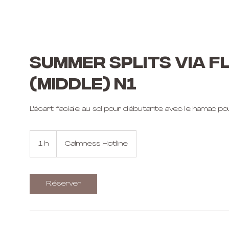
SUMMER SPLITS via F
(Middle) N1
L'écart faciale au sol pour débutante avec le hamac pour
1 h
1
Calmness Hotline
Réserver