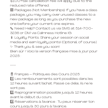
$100+tax cancellation fee will apply due to the
reduced rate offered.
🔟 Packages (Not Memberships): If you have a class
package, you may carry over unused classes to a
new package as long as you purchase the new
one before your current one expires.
📞 Need Help? Contact us via SMS at 514-700-
3236 or DM via Calmness Hotline IG
📱 Loyalty Points: Share your session on social
media and earn loyalty points! (Optional, of course.)
✨ Thank you & see you soon!
Bien sûr ! Voici la version française mise à jour pour
2025 :
---
🧾 Français – Politiques des Cours 2025
1️⃣ Les remboursements sont possibles dans les
12 heures suivant l'achat. Passé ce délai, ils ne le
sont pas.
2️⃣ Reprogrammation possible jusqu'à 12 heures
avant le début du cours.
3️⃣ Réservations à l'avance : Tu peux réserver ton
cours jusqu’à 30 jours à l’avance.