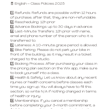
🧾 English – Class Policies 2025
1️⃣ Refunds: Refunds are possible within 12 hours
of purchase; after that, they are non-refundable.
2️⃣ Rescheduling: 12h prior
3️⃣ Advance Bookings: up to 30 days in advance
4️⃣ Last-Minute Transfers: 12h prior with name,
email and phone number of the person who it is
transferred to.
5️⃣ Lateness: A 10-minute grace period is allowed.
6️⃣ Bike Parking: Please do not park your bike in
front of the building, as it may result in a ticket
charged to the studio.
7️⃣ Booking Process: After purchasing your class in
the pricing plan section on the Wix app, make sure
to book yourself into a class.
8️⃣ Health & Safety: Let us know about any recent
injuries or health concerns before classes each
time you sign up. You will always have to fill this
section, so write N/A if nothing changed in terms
of health or injury.
9️⃣ Memberships: If you cancel a membership
before completing your 3-month commitment, a