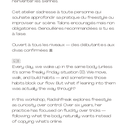
réinventer les siennes.
Cet atelier s’adresse à toute personne qui
souhaite approfondir sa pratique du freestyle ou
improviser sur scène. Talons encouragés mais non
obligatoires. Genouillères recommandées si tu es
à l’aise.
Ouvert à tous les niveaux — des débutant·e·s aux
divas confirmées 🎀
🇬🇧:
Every day, we wake up in the same body (unless
it’s some freaky Friday situation 👯‍♀️). We move,
walk, and build habits — and sometimes those
habits block our flow. But what if leaning into them
was actually the way through?
In this workshop, Radishfreak explores freestyle
as curiosity over control. Over six years, her
practice has focused on fluidity over tricks —
following what the body naturally wants instead
of copying what’s online.