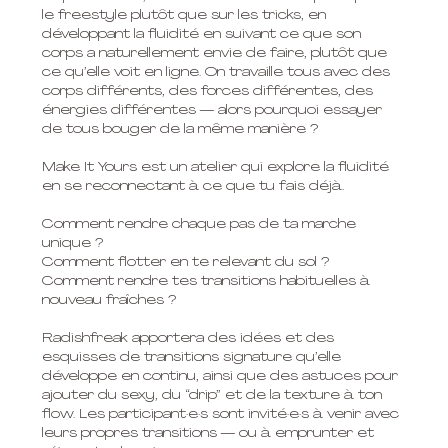
le freestyle plutôt que sur les tricks, en
développant la fluidité en suivant ce que son
corps a naturellement envie de faire, plutôt que
ce qu’elle voit en ligne. On travaille tous avec des
corps différents, des forces différentes, des
énergies différentes — alors pourquoi essayer
de tous bouger de la même manière ?
Make It Yours est un atelier qui explore la fluidité
en se reconnectant à ce que tu fais déjà.
Comment rendre chaque pas de ta marche
unique ?
Comment flotter en te relevant du sol ?
Comment rendre tes transitions habituelles à
nouveau fraîches ?
Radishfreak apportera des idées et des
esquisses de transitions signature qu’elle
développe en continu, ainsi que des astuces pour
ajouter du sexy, du “drip” et de la texture à ton
flow. Les participant·e·s sont invité·e·s à venir avec
leurs propres transitions — ou à emprunter et