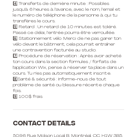
4️⃣ Transferts de dernière minute : Possibles
jusqu'à 6 heures à l’avance, avec le nom, l’email et
le numéro de téléphone de la personne à qui tu
transfères le cours.
5️⃣ Retard : Un retard de 10 minutes est toléré.
Passé ce délai, l’entrée pourra être verrouillée.
6️⃣ Stationnement vélo :Merci de ne pas garer ton
vélo devant le bâtiment, cela pourrait entraîner
une contravention facturée au studio.
7️⃣ Procédure de réservation : Après avoir acheté
ton cours dans la section formules / forfaits de
l'application Wix, pense à réserver ta place dans un
cours. Tu n’es pas automatiquement inscrit·e.
8️⃣Santé & sécurité : Informe-nous de tout
problème de santé ou blessure récent·e chaque
fois.
Contact Details
5096 Rue Molson Local B, Montréal, QC H1W 3B5,