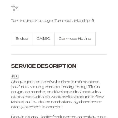
✨
Turn instinct into style. Turn habit into drip. 🌀
80
Canadian
Ended
E
CA$80
Calmness Hotline
dollars
n
d
e
d
Service Description
🇫🇷:
Chaque jour, on se réveille dans le même corps
(sauf si tu vis un genre de Freaky Friday 👯‍♀️). On
bouge, on marche, on développe des habitudes —
et ces habitudes peuvent parfois bloquer le flow.
Mais si, au lieu de les combattre, s’y abandonner
était justement le chemin ?
Depuis six ans, Radishfreak centre sa pratique sur