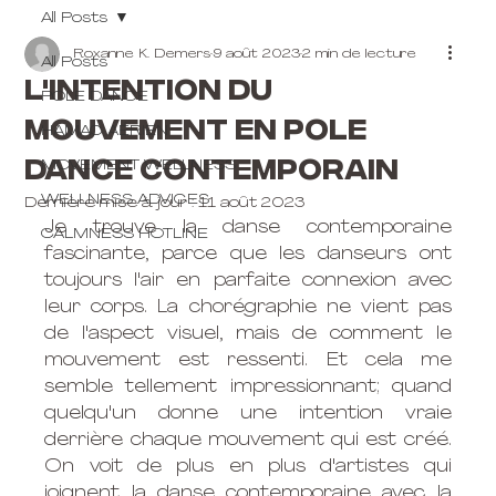
All Posts
Roxanne K. Demers
9 août 2023
2 min de lecture
All Posts
L'intention du
POLE DANCE
mouvement en pole
HAMAC AÉRIEN
dance contemporain
MOVEMENT WELLNESS
WELLNESS ADVICES
Dernière mise à jour :
11 août 2023
Je trouve la danse contemporaine 
CALMNESS HOTLINE
fascinante, parce que les danseurs ont 
toujours l'air en parfaite connexion avec 
leur corps. La chorégraphie ne vient pas 
de l'aspect visuel, mais de comment le 
mouvement est ressenti. Et cela me 
semble tellement impressionnant; quand 
quelqu'un donne une intention vraie 
derrière chaque mouvement qui est créé. 
On voit de plus en plus d'artistes qui 
joignent la danse contemporaine avec la 