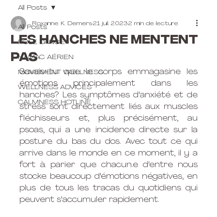
All Posts
Roxanne K. Demers
21 juil. 2023
2 min de lecture
All Posts
Les hanches ne mentent
POLE DANCE
pas
HAMAC AÉRIEN
Savais-tu que le corps emmagasine les 
MOVEMENT WELLNESS
émotions principalement dans les 
WELLNESS ADVICES
hanches? Les symptômes d'anxiété et de 
CALMNESS HOTLINE
stress sont directement liés aux muscles 
fléchisseurs et, plus précisément, au 
psoas, qui a une incidence directe sur la 
posture du bas du dos. Avec tout ce qui 
arrive dans le monde en ce moment, il y a 
fort à parier que chacun.e d'entre nous 
stocke beaucoup d'émotions négatives, en 
plus de tous les tracas du quotidiens qui 
peuvent s'accumuler rapidement. 