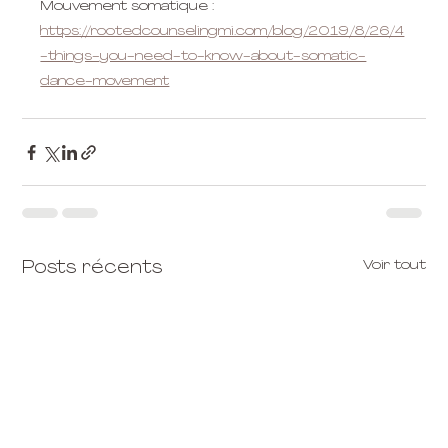
Mouvement somatique : 
https://rootedcounselingmi.com/blog/2019/8/26/4
-things-you-need-to-know-about-somatic-
dance-movement
Voir tout
Posts récents