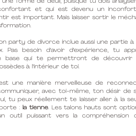
 une forme de deuil, puisque tu dois analyser 
onfortant et qui est devenu un inconfort.
r est important. Mais laisser sortir le méchan
sformation. 
n party de divorce inclue aussi une partie à l
. Pas besoin d'avoir d'expérience, tu app
base qui te permettront de découvrir l'
ssèdes à l'intérieur de toi. 
est une manière merveilleuse de reconnec
ommuniquer, avec toi-même, ton désir de sex
i, tu peux réellement te laisser aller à la se
porte :
 la tienne
. Les talons hauts sont optionn
n outil puissant vers la compréhension 