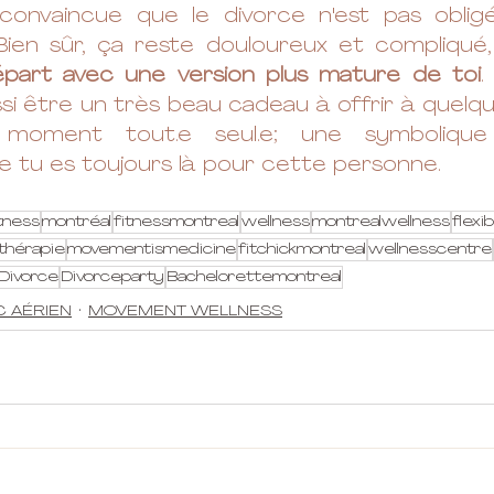
r convaincue que le divorce n'est pas oblig
Bien sûr, ça reste douloureux et compliqué, ma
part avec une version plus mature de toi
.
si être un très beau cadeau à offrir à quelqu'
oment tout.e seul.e; une symbolique qu
 tu es toujours là pour cette personne. 
tness
montréal
fitnessmontreal
wellness
montrealwellness
flexib
thérapie
movementismedicine
fitchickmontreal
wellnesscentre
Divorce
Divorceparty
Bachelorettemontreal
 AÉRIEN
MOVEMENT WELLNESS