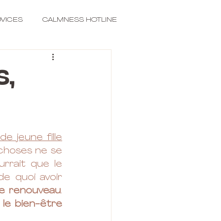
VICES
CALMNESS HOTLINE
s,
e jeune fille
choses ne se 
rait que le 
de quoi avoir 
e renouveau
. 
 
le bien-être 