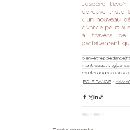
J'espère t'avoi
épreuve triste. 
d'
un nouveau dé
divorce peut aus
à travers ce m
parfaitement que
bien-être
poledance
fi
montrealactivity
danse
montrealdanceclasses
POLE DANCE
HAMAC