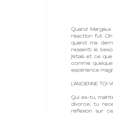
Quand Margaux m
réaction fut 
Oh 
quand ma dernièr
ressenti le be
j'étais et ce que
comme quelque c
expérience magni
L'ANCIENNE TOI 
Qui es-tu, maint
divorce, tu rec
réflexion sur c