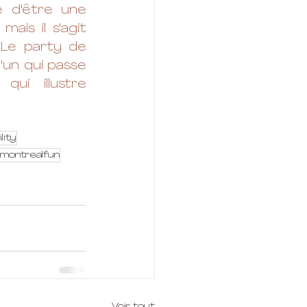
é d'être une 
is il s'agit 
 Le party de 
un qui passe 
i illustre 
ility
montrealfun
Voir tout