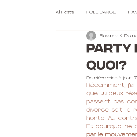
All Posts
POLE DANCE
HAM
Roxanne K. Deme
PARTY 
quoi?
Dernière mise à jour :
7
Récemment, j'ai 
que tu peux rése
passent pas com
divorce soit le r
honte. Au contr
Et pourquoi ne p
par le mouvement