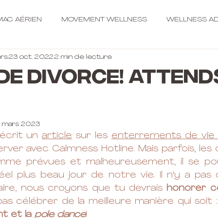
AC AÉRIEN
MOVEMENT WELLNESS
WELLNESS AD
rs
23 oct. 2022
2 min de lecture
DE DIVORCE! Attend
 mars 2023
écrit un 
article
 sur les 
enterrements de vie d
rver avec Calmness Hotline. Mais parfois, les 
me prévues et malheureusement, il se pour
éel plus beau jour de notre vie. Il n'y a pas 
aire, nous croyons que tu devrais 
honorer c
as célébrer de la meilleure manière qui soit :
 et la 
pole dance
!