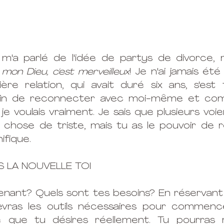
'a parlé de l'idée de partys de divorce, 
mon Dieu, c'est merveilleux
! Je n'ai jamais été
e relation, qui avait duré six ans, s'est te
soin de reconnecter avec moi-même et com
 je voulais vraiment. Je sais que plusieurs voie
hose de triste, mais tu as le pouvoir de r
fique. 
VS LA NOUVELLE TOI
enant? Quels sont tes besoins? En réservant
evras les outils nécessaires pour commence
e que tu désires réellement. Tu pourras re