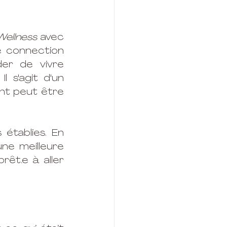
ellness 
avec 
 connection 
er de vivre 
l s'agit d'un 
nt peut être 
établies. En 
ne meilleure 
êt.e à aller 