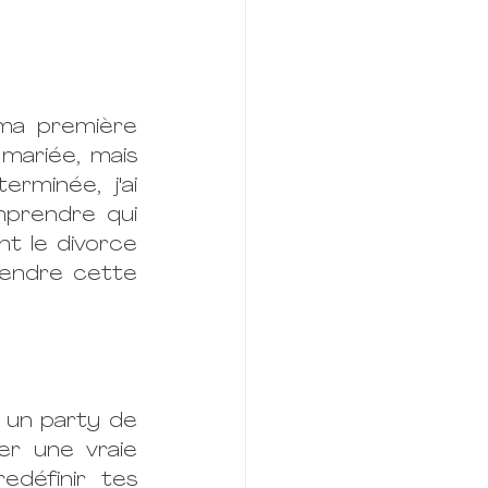
ma première 
 mariée, mais 
rminée, j'ai 
prendre qui 
nt le divorce 
endre cette 
 un party de 
r une vraie 
définir tes 