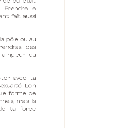
ce qui était 
 Prendre le 
t fait aussi 
a pôle ou au 
rendras des 
ampleur du 
ter avec ta 
ualité. Loin 
ule forme de 
els, mais ils 
de ta force 