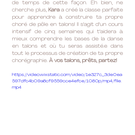
de temps de cette façon. Eh bien, ne 
cherche plus, 
Kara
 a créé la classe parfaite 
pour apprendre à construire ta propre 
choré de pôle en talons! Il s'agit d'un cours 
intensif de cinq semaines qui t'aidera à 
mieux comprendre les bases de la danse 
en talons et où tu seras assisté.e dans 
tout le processus de création de ta propre 
chorégraphie. 
À vos talons, prêts, partez!
https://video.wixstatic.com/video/1e327c_3de0ea
597dfc4b09a8cf9559cce4efce/1080p/mp4/file.
mp4