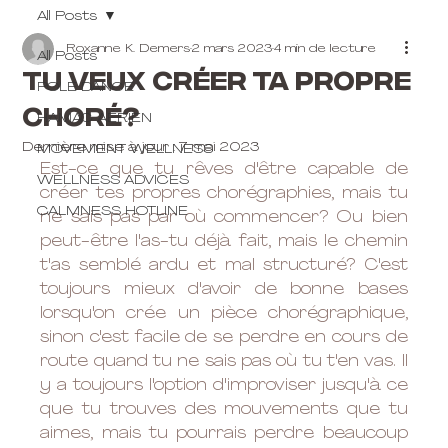
All Posts
Roxanne K. Demers
2 mars 2023
4 min de lecture
All Posts
Tu veux créer ta propre
POLE DANCE
choré?
HAMAC AÉRIEN
Dernière mise à jour :
7 mai 2023
MOVEMENT WELLNESS
Est-ce que tu rêves d'être capable de 
WELLNESS ADVICES
créer tes propres chorégraphies, mais tu 
CALMNESS HOTLINE
ne sais pas par où commencer? Ou bien 
peut-être l'as-tu déjà fait, mais le chemin 
t'as semblé ardu et mal structuré? C'est 
toujours mieux d'avoir de bonne bases 
lorsqu'on crée un pièce chorégraphique, 
sinon c'est facile de se perdre en cours de 
route quand tu ne sais pas où tu t'en vas. Il 
y a toujours l'option d'improviser jusqu'à ce 
que tu trouves des mouvements que tu 
aimes, mais tu pourrais perdre beaucoup 