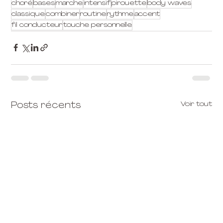
choré
bases
marche
intensif
pirouette
body waves
classique
combiner
routine
rythme
accent
fil conducteur
touche personnelle
Voir tout
Posts récents