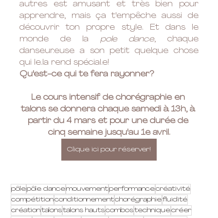
autres est amusant et très bien pour 
apprendre, mais ça t'empêche aussi de 
découvrir ton propre style. Et dans le 
monde de la 
pole dance
, chaque 
danseur.euse a son petit quelque chose 
qui le.la rend spécial.e! 
Qu'est-ce qui te fera rayonner? 
Le cours intensif de chorégraphie en 
talons se donnera chaque samedi à 13h, à 
partir du 4 mars et pour une durée de 
cinq semaine jusqu'au 1e avril.
Clique ici pour réserver!
pôle
pôle dance
mouvement
performance
créativité
compétition
conditionnement
chorégraphie
fluidité
création
talons
talons hauts
combos
technique
créer