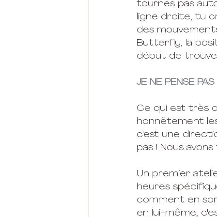
tournes pas autou
ligne droite, tu 
des mouvements 
Butterfly, la posi
début de trouver
JE NE PENSE PAS
Ce qui est très d
honnêtement les e
c'est une directi
pas ! Nous avons
Un premier atelie
heures spécifiqu
comment en sort
en lui-même, c'e