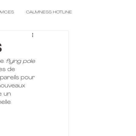
VICES
CALMNESS HOTLINE
s
e 
flying pole
es de 
areils pour 
nouveaux 
e un 
elle 