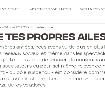
AC AÉRIEN
MOVEMENT WELLNESS
WELLNESS AD
rs
24 mai 2023
2 min de lecture
e tes propres aile
nières années, nous avons vu de plus en plus l
es réseaux sociaux et même dans les spectacl
 quête constante de trouver de nouveaux app
es spectateurs ou pour soi-même relever de 
olant - ou pôle suspendu - est considéré comm
 mat chinois et une danse aérienne traditionn
nza de los Voladores.