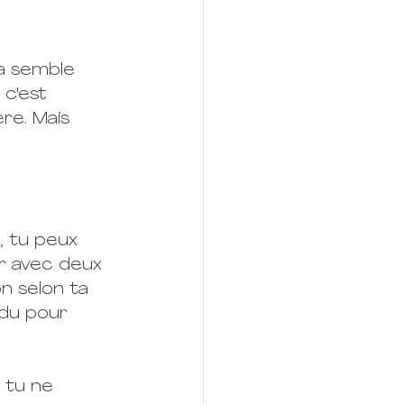
a semble 
 c'est 
re. Mais 
, tu peux 
r avec deux 
n selon ta 
du pour 
 tu ne 