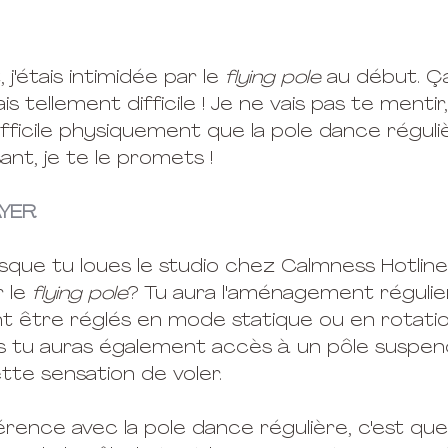
j'étais intimidée par le 
flying pole
 au début. Ç
 tellement difficile ! Je ne vais pas te mentir,
fficile physiquement que la pole dance réguliè
nt, je te le promets !
AYER
rsque tu loues le studio chez Calmness Hotline
 le
 flying pole
? Tu aura l'aménagement régulie
nt être réglés en mode statique ou en rotatio
s tu auras également accès à un pôle suspen
te sensation de voler.
férence avec la pole dance régulière, c'est que