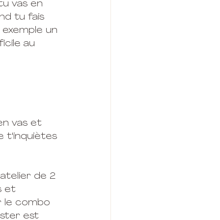
tu vas en 
nd tu fais 
 exemple un 
icile au 
en vas et 
 t'inquiètes 
atelier de 2 
 et 
r le combo 
ster est 