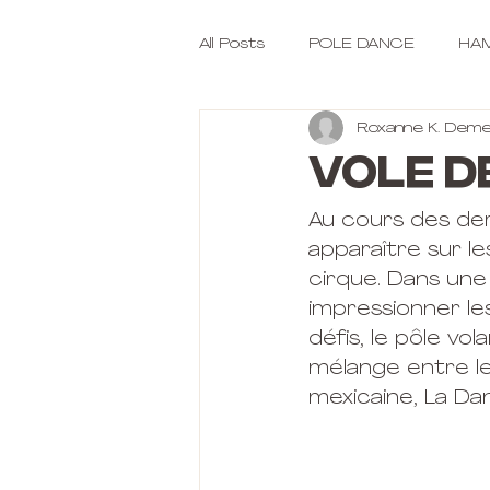
All Posts
POLE DANCE
HAM
Roxanne K. Deme
Vole d
Au cours des der
apparaître sur l
cirque. Dans une
impressionner l
défis, le pôle v
mélange entre le
mexicaine, La Da