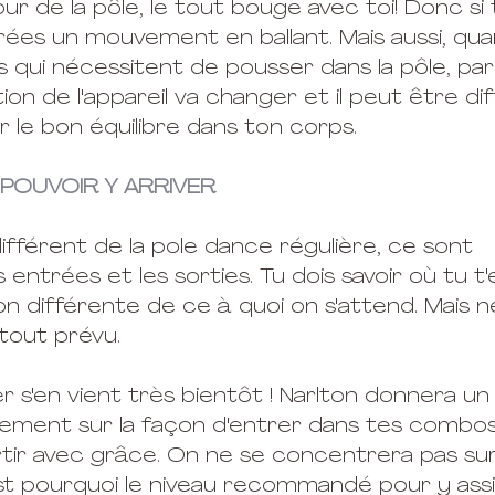
r de la pôle, le tout bouge avec toi! Donc si 
crées un mouvement en ballant. Mais aussi, qua
qui nécessitent de pousser dans la pôle, par
tion de l'appareil va changer et il peut être diff
 le bon équilibre dans ton corps.
 POUVOIR Y ARRIVER
ifférent de la pole dance régulière, ce sont 
ntrées et les sorties. Tu dois savoir où tu t'
on différente de ce à quoi on s'attend. Mais ne
 tout prévu.
r s'en vient très bientôt ! Narlton donnera un 
ement sur la façon d'entrer dans tes combos
ir avec grâce. On ne se concentrera pas su
st pourquoi le niveau recommandé pour y assi