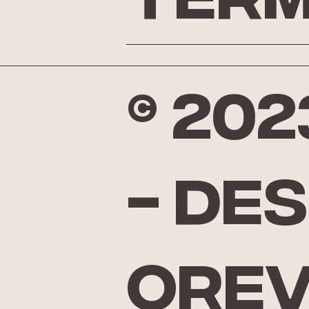
Term
© 20
- De
Ore