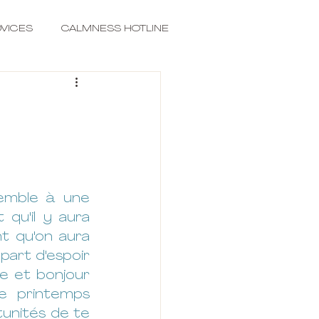
VICES
CALMNESS HOTLINE
emble à une 
qu'il y aura 
t qu'on aura 
part d'espoir 
re et bonjour 
le printemps 
unités de te 