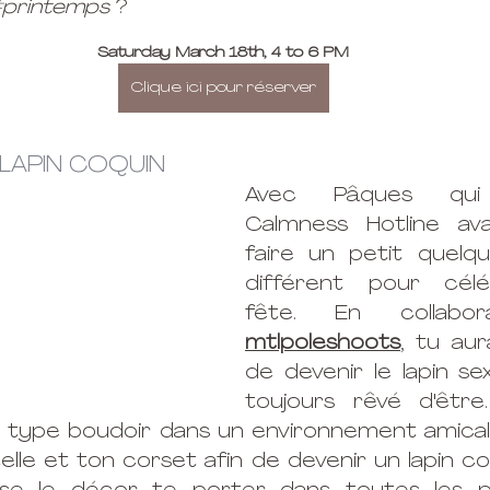
printemps
 ?
Saturday March 18th, 4 to 6 PM
Clique ici pour réserver
APIN COQUIN 
Avec Pâques qui 
Calmness Hotline ava
faire un petit quelq
différent pour célé
mtlpoleshoots
, tu aur
de devenir le lapin se
toujours rêvé d'être
 type boudoir dans un environnement amical 
lle et ton corset afin de devenir un lapin co