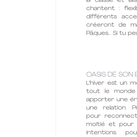
la classe et la
chantent : flex
différents acc
créeront de ma
Pâques... Si tu p
OASIS DE SON
L'hiver est un m
tout le monde e
apporter une én
une relation. 
pour reconnect
moitié et pour 
intentions po