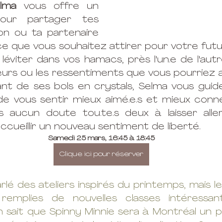
lma
 vous offre un 
our partager tes 
n ou ta partenaire 
ce que vous souhaitez attirer pour votre futur
 léviter dans vos hamacs, près l'un.e de l'autre
eurs ou les ressentiments que vous pourriez av
ant de ses bols en crystals, Selma vous guid
de vous sentir mieux aimé.e.s et mieux connec
 aucun doute tou.te.s deux à laisser aller 
ccueillir un nouveau sentiment de liberté.
Samedi 25 mars, 16:45 à 18:45
Clique ici pour réserver
rlé des ateliers inspirés du printemps, mais l
emplies de nouvelles classes intéressant
 sait que Spinny Minnie sera à Montréal un pe