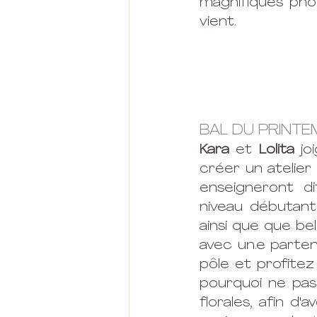
magnifiques pho
vient. 
BAL DU PRINTE
Kara
 et 
Lolita
 jo
créer un atelier
enseigneront d
niveau débutant 
ainsi que que bel
avec un.e parten
pôle et profitez
pourquoi ne pas
florales, afin d'