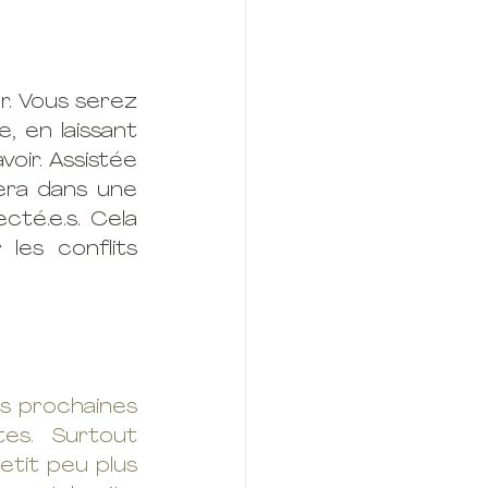
. Vous serez 
, en laissant 
oir. Assistée 
era dans une 
té.e.s. Cela 
les conflits 
es prochaines 
es. Surtout 
tit peu plus 