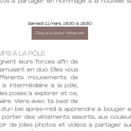
tos à partager en hommage à la nouvelle sai
Samedi 11 mars, 16:30 à 18:30
Clique ici pour réserver
MPS À LA PÔLE
ignent leurs forces afin de 
 amusant en duo. Elles vous 
ifférents mouvements de 
à intermédiaire à la pôle, 
les poses à explorer et ce, 
aire. Viens avec ta
 best
 de 
 d'un bel après-midi à apprendre à bouger e
 porter des vêtements assortis, aux couleur
avoir de jolies photos et vidéos à partager su