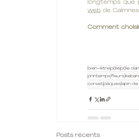
longtemps que pr
web
 de Calmness
Comment choisira
bien-être
pôle
pôle da
printemps
fleurs
ikeban
corset
pâques
lapin d
Posts récents