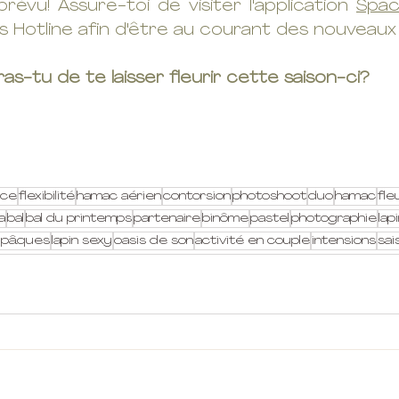
évu! Assure-toi de visiter l'application 
Spac
 Hotline afin d'être au courant des nouveaux 
s-tu de te laisser fleurir cette saison-ci?
nce
flexibilité
hamac aérien
contorsion
photoshoot
duo
hamac
fle
a
bal
bal du printemps
partenaire
binôme
pastel
photographie
lap
e pâques
lapin sexy
oasis de son
activité en couple
intensions
sai