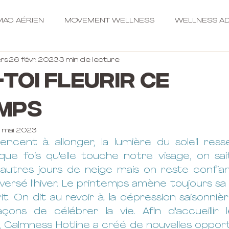
AC AÉRIEN
MOVEMENT WELLNESS
WELLNESS AD
rs
26 févr. 2023
3 min de lecture
toi fleurir ce
mps
 mai 2023
ncent à allonger, la lumière du soleil ress
ue fois qu'elle touche notre visage, on sait 
autres jours de neige mais on reste confian
versé l'hiver. Le printemps amène toujours sa 
it. On dit au revoir à la dépression saisonniè
çons de célébrer la vie. Afin d'accueillir 
, Calmness Hotline a créé de nouvelles opport