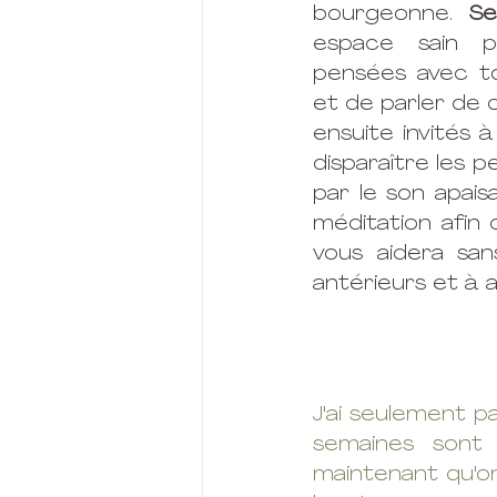
bourgeonne. 
Se
espace sain p
pensées avec to
et de parler de 
ensuite invités à
disparaître les p
par le son apais
méditation afin 
vous aidera sans
antérieurs et à a
J'ai seulement pa
semaines sont r
maintenant qu'on