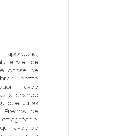
approche, 
it envie de 
ue chose de 
brer cette 
fête. En collaboration avec 
as la chance 
xy que tu as 
. Prends de 
et agréable. 
quin avec de 