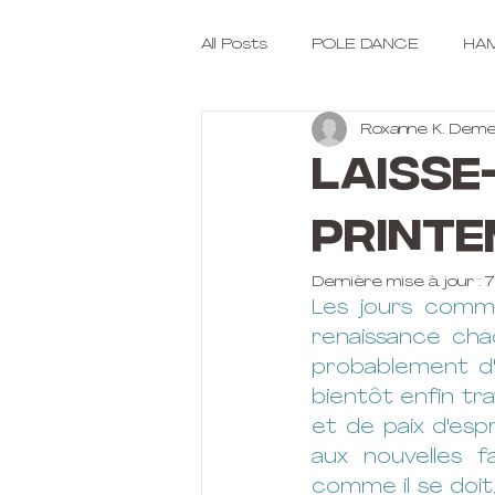
All Posts
POLE DANCE
HAM
Roxanne K. Deme
Laisse-
printe
Dernière mise à jour :
7
Les jours comme
renaissance chaq
probablement d'
bientôt enfin tra
et de paix d'espr
aux nouvelles fa
comme il se doit