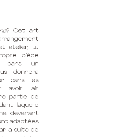
ana
? Cet art 
arrangement 
 atelier, tu 
opre pièce 
 dans un 
us donnera 
r dans les 
voir l'air 
re partie de 
ant laquelle 
ne devenant 
ront adaptées 
r la suite de 