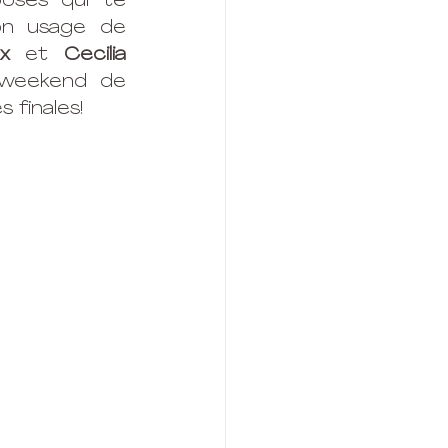
oses qui te 
on usage de 
x
 et 
Cecilia 
 weekend de 
 finales!