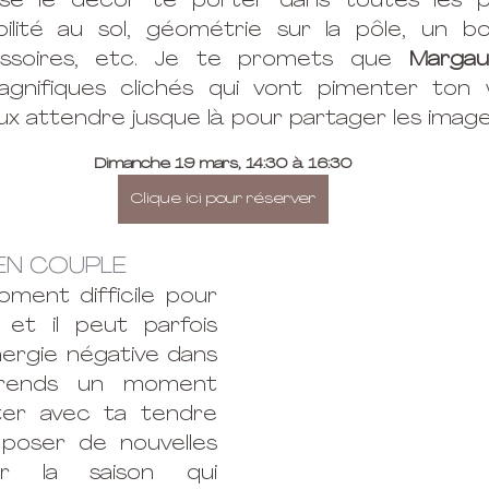
isse le décor te porter dans toutes les p
ibilité au sol, géométrie sur la pôle, un b
essoires, etc. Je te promets que 
Margau
gnifiques clichés qui vont pimenter ton
eux attendre jusque là pour partager les images
Dimanche 19 mars, 14:30 à 16:30
Clique ici pour réserver
 EN COUPLE
oment difficile pour 
t il peut parfois 
ergie négative dans 
Prends un moment 
er avec ta tendre 
poser de nouvelles 
ur la saison qui 