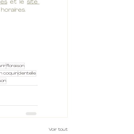
es
 et le 
site 
horaires. 
urir
floraison
in coquin
dentelle
son
Voir tout