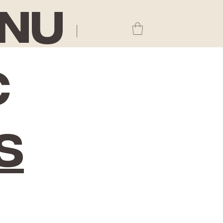
nu
c
s