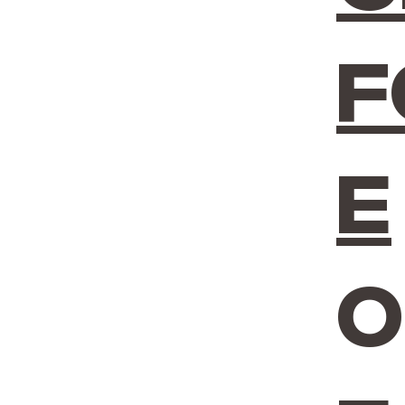
f
e
o