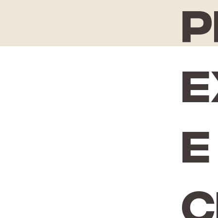
P
e
e
c