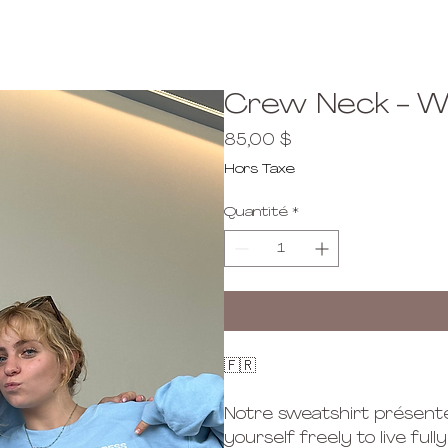
Crew Neck - W
Prix
85,00 $
Hors Taxe
Quantité
*
🇫🇷
Notre sweatshirt présente 
yourself freely to live full