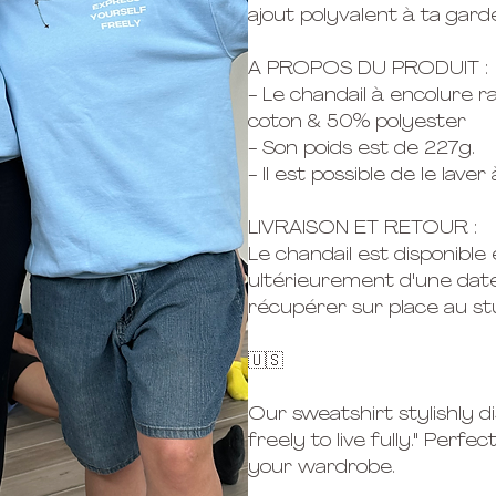
ajout polyvalent à ta gard
A PROPOS DU PRODUIT :
- Le chandail à encolure 
coton & 50% polyester
- Son poids est de 227g.
- Il est possible de le la
LIVRAISON ET RETOUR :
Le chandail est disponible
ultérieurement d'une date 
récupérer sur place au stu
🇺🇸
Our sweatshirt stylishly d
freely to live fully." Perfec
your wardrobe.