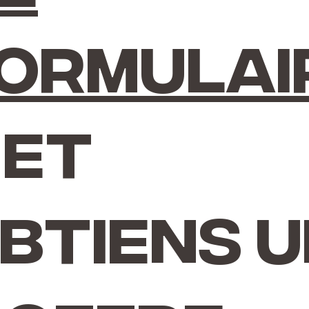
ormulai
et
btiens 