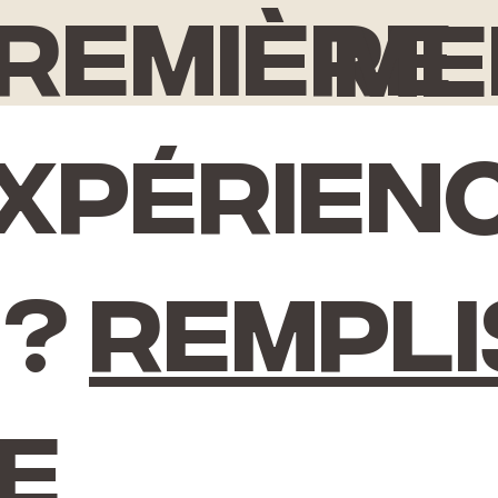
remière
Me
xpérien
 ?
Rempli
e