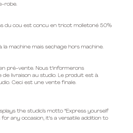
e-robe.
ras du cou est concu en tricot molletoné 50%
ver à la machine mais sechage hors machine.
 en pré-vente. Nous t'informerons
de livraison au studio. Le produit est à
dio. Ceci est une vente finale.
isplays the studio’s motto "Express yourself
t for any occasion, it's a versatile addition to