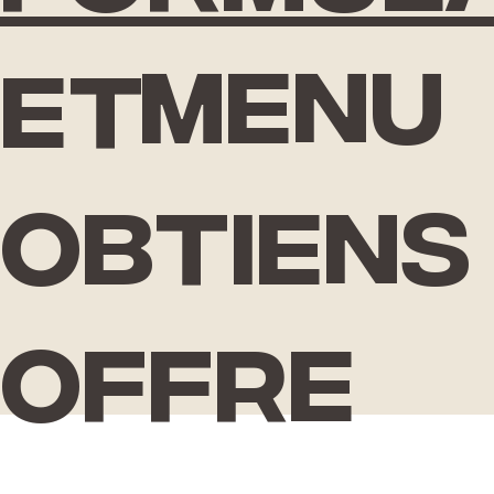
Menu
et
obtiens
offre