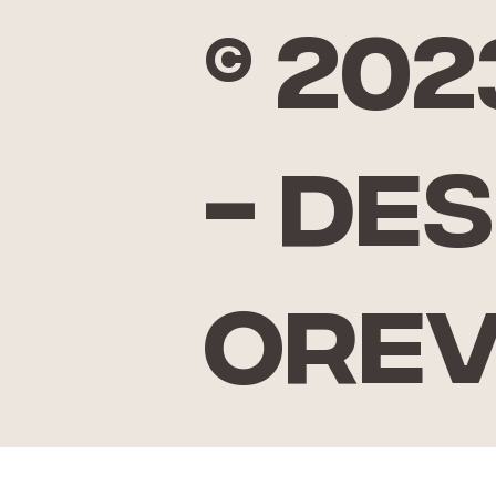
© 20
- De
Ore