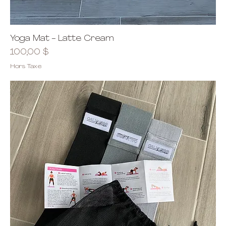
Yoga Mat - Latte Cream
Prix
100,00 $
Hors Taxe