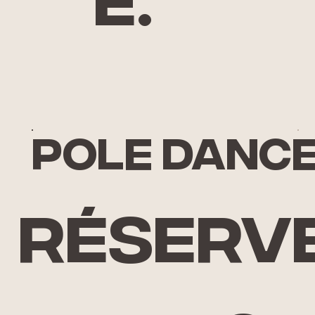
e.
pole danc
Réserv