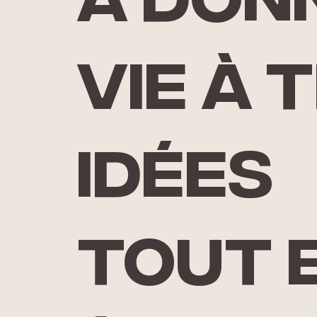
à don
vie à 
idées
tout 