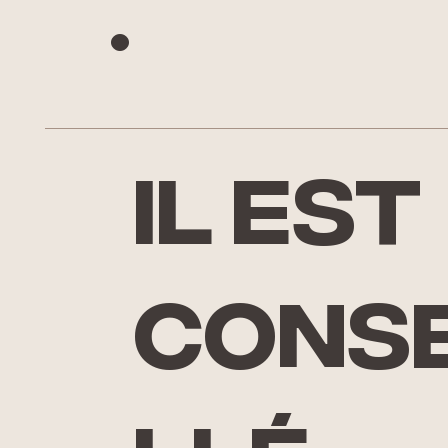
.
Il est
conse