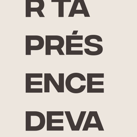
r ta
prés
ence
deva