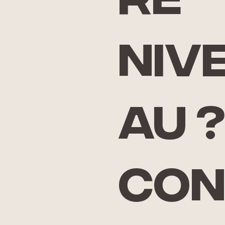
re
niv
au 
Co