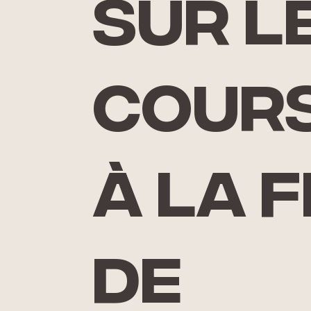
sur l
cour
à la f
de