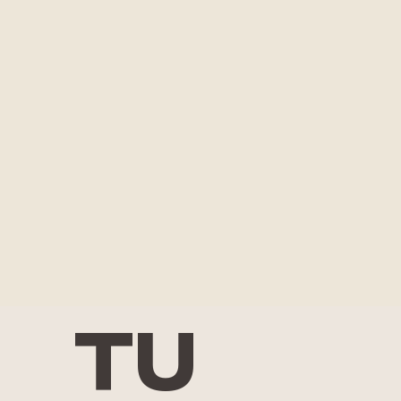
ment
adap
té si
tu