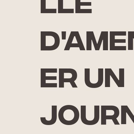
llé
d'ame
er un
jour