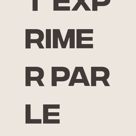
t'exp
rime
r par
le