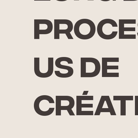
proce
us de
créat