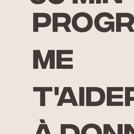
prog
me
t'aide