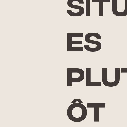
sit
es
plu
ôt