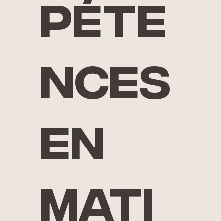
péte
nces
en
mati