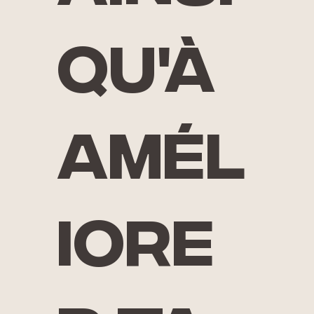
qu'à
amél
iore