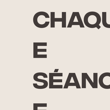
chaq
e
séan