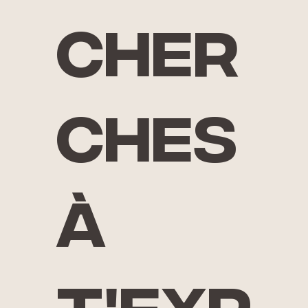
cher
ches
à