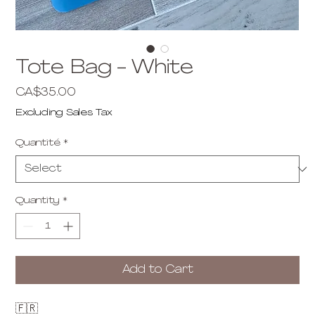
Tote Bag - White
Price
CA$35.00
Excluding Sales Tax
Quantité
*
Quantity
*
Add to Cart
🇫🇷